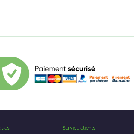
iques
Service clients