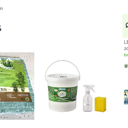
on
S
L
2
En